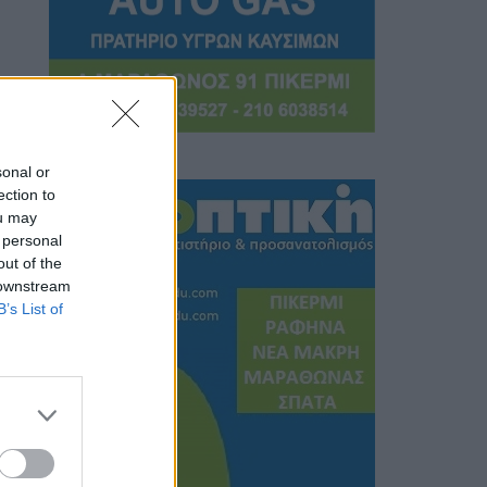
sonal or
ection to
ou may
 personal
out of the
 downstream
B’s List of