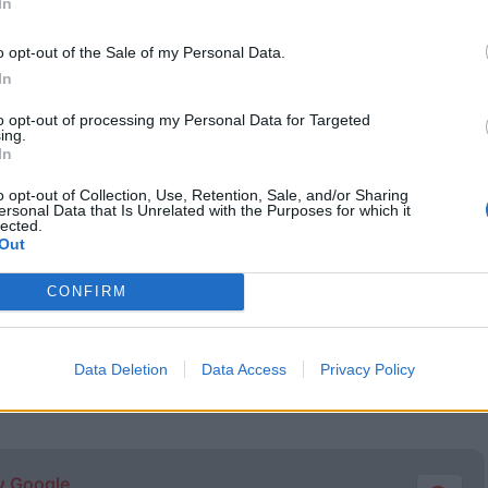
In
o opt-out of the Sale of my Personal Data.
In
ροπή από τους συντελεστές της παράστασης για “εναλλακτικό
to opt-out of processing my Personal Data for Targeted
υσκευασμένων τροφίμων μακράς διαρκείας, φαρμάκων, και
ing.
In
ς πυρόπληκτους από τις πρόσφατες πυρκαγιές.
o opt-out of Collection, Use, Retention, Sale, and/or Sharing
ersonal Data that Is Unrelated with the Purposes for which it
ΕΙΤΑΙ από τους θεατές Self test, Rapid Test ή
lected.
Out
CONFIRM
ευσης.
κυρη προσέλευση στον χώρο.
ία του ΔΟΠΑΠ στο Πνευματικό Κέντρο Ραφήνας.
Data Deletion
Data Access
Privacy Policy
τε
like
στην
σελίδα μας στο facebook ΕΔΩ
ν Google