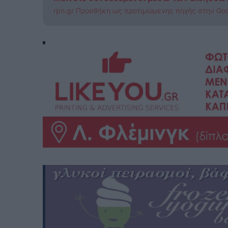
rpn.gr Προσθήκη ως προτιμώμενης πηγής στην Go