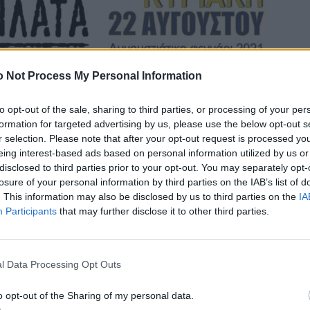
 Not Process My Personal Information
to opt-out of the sale, sharing to third parties, or processing of your per
formation for targeted advertising by us, please use the below opt-out s
r selection. Please note that after your opt-out request is processed y
eing interest-based ads based on personal information utilized by us or
disclosed to third parties prior to your opt-out. You may separately opt-
losure of your personal information by third parties on the IAB’s list of
. This information may also be disclosed by us to third parties on the
IA
Participants
that may further disclose it to other third parties.
του Αγ. Νικολάου Ραφήνας
, τα ΚΙΤΡΙΝΑ
αρδιάς, συναντούν το κοινό της Ραφήνας
l Data Processing Opt Outs
νη τους Ρίτα Αντωνοπούλου σε μια
o opt-out of the Sharing of my personal data.
α αποτελείται από παιδιά της Ραφήνας τραγούδι