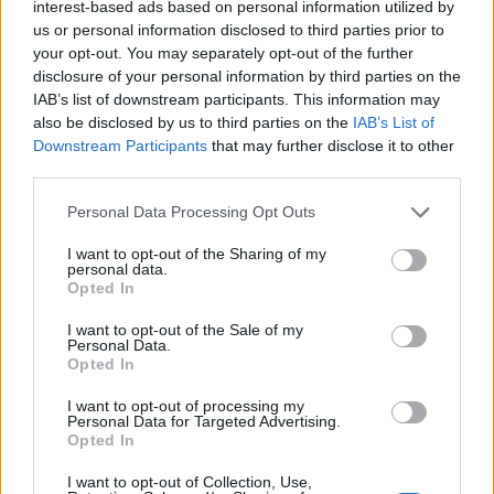
interest-based ads based on personal information utilized by
us or personal information disclosed to third parties prior to
your opt-out. You may separately opt-out of the further
disclosure of your personal information by third parties on the
IAB’s list of downstream participants. This information may
Ο Σύλλογος Γονέων & Κηδεμόνων του 1ου
also be disclosed by us to third parties on the
IAB’s List of
δημοτικού Ραφήνας καλωσορίζει τα
Downstream Participants
that may further disclose it to other
“πρωτάκια”
third parties.
ΡΑΦΗΝΑ - ΠΙΚΕΡΜΙ
16 Σεπτεμβρίου, 2021
Personal Data Processing Opt Outs
Ο Σύλλογος Γονέων & Κηδεμόνων του 1ου δημοτικού
I want to opt-out of the Sharing of my
σχολείου Ραφήνας ,καλωσορίζει στο σχολείο μας τα "
personal data.
πρωτάκια " !!! Γνωρίζοντας...
Opted In
I want to opt-out of the Sale of my
Personal Data.
Opted In
I want to opt-out of processing my
Personal Data for Targeted Advertising.
Opted In
I want to opt-out of Collection, Use,