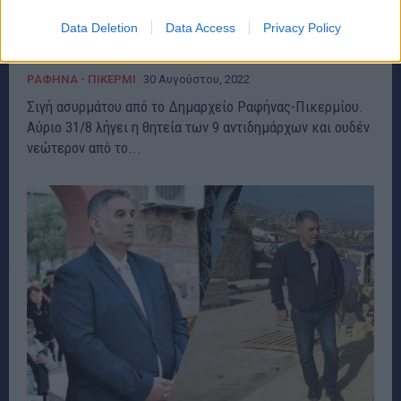
Τι γίνεται με τους αντιδημάρχους Ραφήνας-
Πικερμίου; Ποιοί φεύγουν αύριο και ποιοί
Data Deletion
Data Access
Privacy Policy
νέοι έρχονται τελικά;
ΡΑΦΗΝΑ - ΠΙΚΕΡΜΙ
30 Αυγούστου, 2022
Σιγή ασυρμάτου από το Δημαρχείο Ραφήνας-Πικερμίου.
Αύριο 31/8 λήγει η θητεία των 9 αντιδημάρχων και ουδέν
νεώτερον από το...