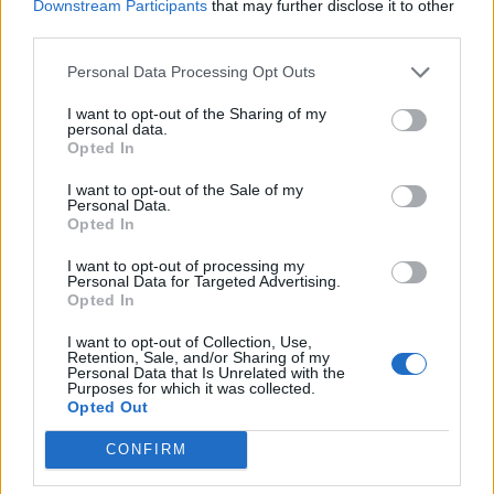
Downstream Participants
that may further disclose it to other
ΡΑΦΗΝΑ - ΠΙΚΕΡΜΙ
25 Οκτωβρίου, 2024
third parties.
Μόνο ο Θωμάς Μαυρογόνατος γίνεται νέος αντιδήμαρχος.
Personal Data Processing Opt Outs
Οι υπόλοιποι αντιδήμαρχοι μοιράζονται επιπλέον
αρμοδιότητες ως εξής: ΔΕΛΤΙΟ ΤΥΠΟΥ Η Δήμαρχος
I want to opt-out of the Sharing of my
Ραφήνας –...
personal data.
Opted In
I want to opt-out of the Sale of my
Personal Data.
Opted In
I want to opt-out of processing my
Personal Data for Targeted Advertising.
Opted In
I want to opt-out of Collection, Use,
Retention, Sale, and/or Sharing of my
Personal Data that Is Unrelated with the
Purposes for which it was collected.
Opted Out
CONFIRM