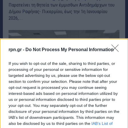
Παρατείνει τη θητεία των έμμισθων Αντιδημάρχων του
Δήμου Ραφήνας- Πικερμίου, έως την 1η Ιανουαρίου
2026,...
rpn.gr -
Do Not Process My Personal Information
If you wish to opt-out of the sale, sharing to third parties, or
processing of your personal or sensitive information for
targeted advertising by us, please use the below opt-out
section to confirm your selection. Please note that after your
opt-out request is processed you may continue seeing
interest-based ads based on personal information utilized by
us or personal information disclosed to third parties prior to
your opt-out. You may separately opt-out of the further
disclosure of your personal information by third parties on the
Ραφήνα-Πικέρμι: Ορισμός Αντιδημάρχων και
IAB’s list of downstream participants. This information may
μεταβίβαση αρμοδιοτήτων – rpn
also be disclosed by us to third parties on the
IAB’s List of