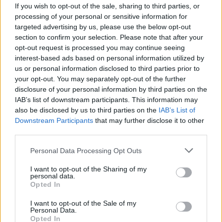
If you wish to opt-out of the sale, sharing to third parties, or
συμπληρωματική αυτοψία του ιατροδικαστή στον τόπο,
processing of your personal or sensitive information for
όπου βρέθηκε νεκρή η 68χρονη κτηνοτρόφος...
targeted advertising by us, please use the below opt-out
section to confirm your selection. Please note that after your
opt-out request is processed you may continue seeing
interest-based ads based on personal information utilized by
us or personal information disclosed to third parties prior to
your opt-out. You may separately opt-out of the further
disclosure of your personal information by third parties on the
IAB’s list of downstream participants. This information may
also be disclosed by us to third parties on the
IAB’s List of
Downstream Participants
that may further disclose it to other
third parties.
Personal Data Processing Opt Outs
I want to opt-out of the Sharing of my
personal data.
Opted In
Καβάλα: Ανατροπή με τον θάνατο της
68χρονης κτηνοτρόφου
I want to opt-out of the Sale of my
Personal Data.
Opted In
ΕΙΔΗΣΕΙΣ
5 Ιουνίου, 2023