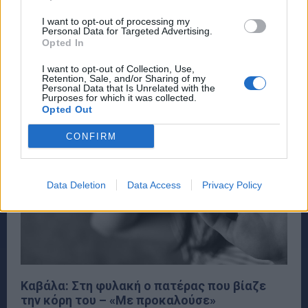
Ανατρέπει τα μέχρι τώρα δεδομένα η δεύτερη αυτοψία
I want to opt-out of processing my
Personal Data for Targeted Advertising.
του ιατροδικαστή για τον θάνατο της 68χρονης
Opted In
κτηνοτρόφου, η οποία βρέθηκε νεκρή από...
I want to opt-out of Collection, Use,
Retention, Sale, and/or Sharing of my
Personal Data that Is Unrelated with the
Purposes for which it was collected.
Opted Out
CONFIRM
Data Deletion
Data Access
Privacy Policy
Καβάλα: Στη φυλακή ο πατέρας που βίαζε
την κόρη του – «Με προκαλούσε»