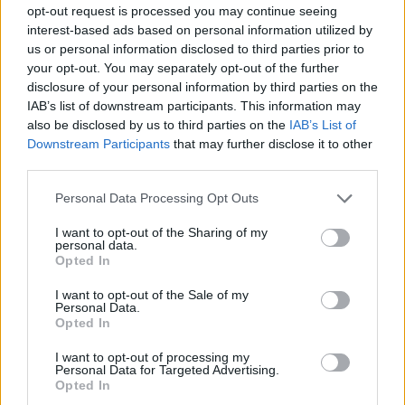
opt-out request is processed you may continue seeing
interest-based ads based on personal information utilized by
Πολυτεχνειούπολη: Νέο βίντεο από ληστεία
us or personal information disclosed to third parties prior to
της συμμορίας στου Ζωγράφου
your opt-out. You may separately opt-out of the further
disclosure of your personal information by third parties on the
ΕΙΔΗΣΕΙΣ
29 Σεπτεμβρίου, 2022
IAB’s list of downstream participants. This information may
Δύο από τα μέλη της δεύτερης συμμορίας που
also be disclosed by us to third parties on the
IAB’s List of
Downstream Participants
that may further disclose it to other
λυμαίνονταν τις φοιτητικές εστίες στην
third parties.
Πολυτεχνειούπολη, μπαίνουν οπλισμένοι, φορώντας
κουκούλες full...
Personal Data Processing Opt Outs
I want to opt-out of the Sharing of my
personal data.
Opted In
I want to opt-out of the Sale of my
Personal Data.
Opted In
I want to opt-out of processing my
Personal Data for Targeted Advertising.
Opted In