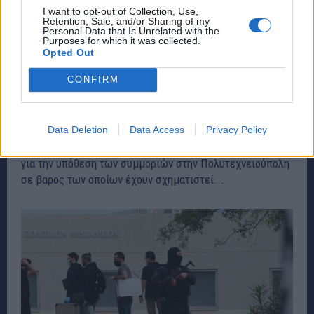
I want to opt-out of Collection, Use,
Retention, Sale, and/or Sharing of my
Personal Data that Is Unrelated with the
Purposes for which it was collected.
Opted Out
Πολυτεχνειούπολη: Ελεύθερη η δόκιμη
CONFIRM
αστυνομικός – Νέες συλλήψεις μελών της
συμμορίας
ΕΙΔΗΣΕΙΣ
29 Σεπτεμβρίου, 2022
Data Deletion
Data Access
Privacy Policy
Επτά συλληφθέντες οδηγήθηκαν σήμερα στο Αυτόφωρο
για την υπόθεση των συμμοριών στην Πολυτεχνειούπολη
σε βαρος των οποίων έχουν σχηματιστεί...