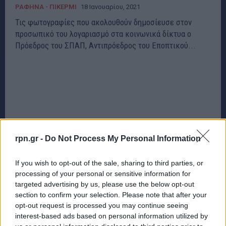
ΡΑΦΗΝΑ - ΠΙΚΕΡΜΙ
18 Ιανουαρίου, 2021
Τις φωτογραφίες που ακολουθούν δημοσίευσε στον
προσωπικό του λογαριασμό στα κοινωνικά δίκτυα ο
Πρόεδρος του ΣΠΑΠ, Αντιπρόεδρος του Εποπτικού...
rpn.gr -
Do Not Process My Personal Information
If you wish to opt-out of the sale, sharing to third parties, or
processing of your personal or sensitive information for
targeted advertising by us, please use the below opt-out
section to confirm your selection. Please note that after your
opt-out request is processed you may continue seeing
interest-based ads based on personal information utilized by
Μήνυμα του Προέδρου του Σ.Π.Α.Π. Βλάσση