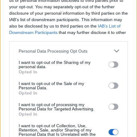
us or personal information disclosed to third parties prior to
Σιώμου για την Διεθνή Ημέρα Βουνού 2020
your opt-out. You may separately opt-out of the further
ΕΚΔΗΛΩΣΕΙΣ
11 Δεκεμβρίου, 2020
disclosure of your personal information by third parties on the
IAB’s list of downstream participants. This information may
Με την ευκαιρία της Διεθνούς Ημέρας του Βουνού 2020,
also be disclosed by us to third parties on the
IAB’s List of
ο Πρόεδρος του Συνδέσμου Δήμων για την Προστασία και
Downstream Participants
that may further disclose it to other
Ανάπλαση...
third parties.
Personal Data Processing Opt Outs
I want to opt-out of the Sharing of my
personal data.
Opted In
I want to opt-out of the Sale of my
Personal Data.
Opted In
I want to opt-out of processing my
Personal Data for Targeted Advertising.
Opted In
I want to opt-out of Collection, Use,
Retention, Sale, and/or Sharing of my
Personal Data that Is Unrelated with the