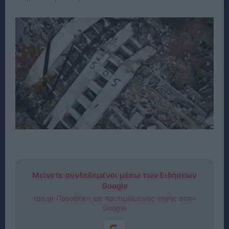
Μείνετε συνδεδεμένοι μέσω των Ειδήσεων
Google
rpn.gr Προσθήκη ως προτιμώμενης πηγής στην
Google