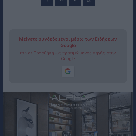
Μείνετε συνδεδεμένοι μέσω των Ειδήσεων
Google
rpn.gr Προσθήκη ως προτιμώμενης πηγής στην
Google