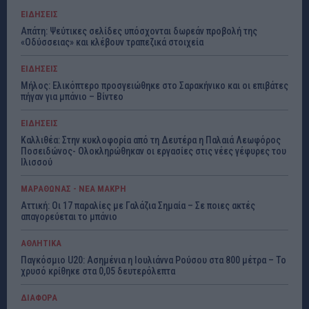
ΕΙΔΗΣΕΙΣ
Απάτη: Ψεύτικες σελίδες υπόσχονται δωρεάν προβολή της
«Οδύσσειας» και κλέβουν τραπεζικά στοιχεία
ΕΙΔΗΣΕΙΣ
Μήλος: Ελικόπτερο προσγειώθηκε στο Σαρακήνικο και οι επιβάτες
πήγαν για μπάνιο – Βίντεο
ΕΙΔΗΣΕΙΣ
Καλλιθέα: Στην κυκλοφορία από τη Δευτέρα η Παλαιά Λεωφόρος
Ποσειδώνος- Ολοκληρώθηκαν οι εργασίες στις νέες γέφυρες του
Ιλισσού
ΜΑΡΑΘΩΝΑΣ - ΝΕΑ ΜΑΚΡΗ
Αττική: Οι 17 παραλίες με Γαλάζια Σημαία – Σε ποιες ακτές
απαγορεύεται το μπάνιο
ΑΘΛΗΤΙΚΑ
Παγκόσμιο U20: Ασημένια η Ιουλιάννα Ρούσου στα 800 μέτρα – Το
χρυσό κρίθηκε στα 0,05 δευτερόλεπτα
ΔΙΑΦΟΡΑ