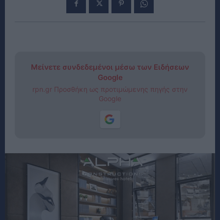
Μείνετε συνδεδεμένοι μέσω των Ειδήσεων
Google
rpn.gr Προσθήκη ως προτιμώμενης πηγής στην
Google