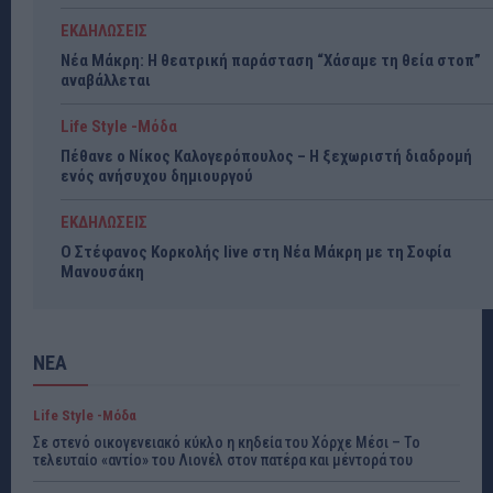
ΕΚΔΗΛΩΣΕΙΣ
Νέα Μάκρη: Η θεατρική παράσταση “Χάσαμε τη θεία στοπ”
αναβάλλεται
Life Style -Μόδα
Πέθανε ο Νίκος Καλογερόπουλος – Η ξεχωριστή διαδρομή
ενός ανήσυχου δημιουργού
ΕΚΔΗΛΩΣΕΙΣ
Ο Στέφανος Κορκολής live στη Νέα Μάκρη με τη Σοφία
Μανουσάκη
ΝΕΑ
Life Style -Μόδα
Σε στενό οικογενειακό κύκλο η κηδεία του Χόρχε Μέσι – Το
τελευταίο «αντίο» του Λιονέλ στον πατέρα και μέντορά του