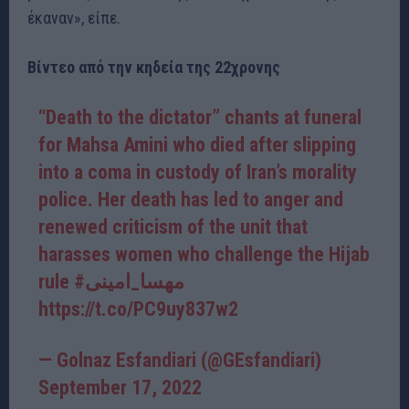
έκαναν», είπε.
Βίντεο από την κηδεία της 22χρονης
“Death to the dictator” chants at funeral
for Mahsa Amini who died after slipping
into a coma in custody of Iran’s morality
police. Her death has led to anger and
renewed criticism of the unit that
harasses women who challenge the Hijab
rule
#مهسا_امینی
https://t.co/PC9uy837w2
— Golnaz Esfandiari (@GEsfandiari)
September 17, 2022