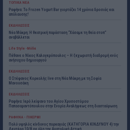
ΤΟΠΙΚΑ ΝΕΑ
Ραφήνα: Το Frozen Yogurt Bar γιορτάζει 14 χρόνια δροσιάς και
απόλαυσης!
ΕΚΔΗΛΩΣΕΙΣ
Νέα Μάκρη: Η θεατρική παράσταση “Χάσαμε τη θεία στοπ”
αναβάλλεται
Life Style -Μόδα
Πέθανε ο Νίκος Καλογερόπουλος – Η ξεχωριστή διαδρομή ενός
ανήσυχου δημιουργού
ΕΚΔΗΛΩΣΕΙΣ
Ο Στέφανος Κορκολής live στη Νέα Μάκρη με τη Σοφία
Μανουσάκη
ΕΚΔΗΛΩΣΕΙΣ
Ραφήνα: Ιερό λείψανο του Αγίου Χρυσοστόμου
Παπασαραντόπουλου στην Ενορία Αναλήψεως στη διασταύρωση
ΡΑΦΗΝΑ - ΠΙΚΕΡΜΙ
Πολύ υψηλός κίνδυνος πυρκαγιάς (ΚΑΤΗΓΟΡΙΑ ΚΙΝΔΥΝΟΥ 4) την
Δευτέρα 10/8 σε όλη την Ανατολική Αττική