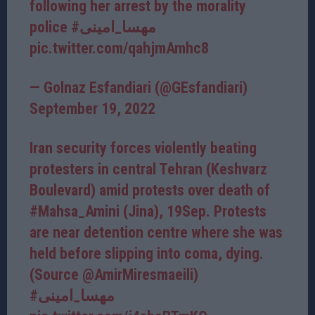
following her arrest by the morality
police
#مهسا_امینی
pic.twitter.com/qahjmAmhc8
— Golnaz Esfandiari (@GEsfandiari)
September 19, 2022
Iran security forces violently beating
protesters in central Tehran (Keshvarz
Boulevard) amid protests over death of
#Mahsa_Amini
(Jina), 19Sep. Protests
are near detention centre where she was
held before slipping into coma, dying.
(Source
@AmirMiresmaeili
)
#مهسا_امینی