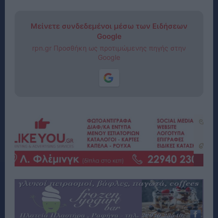
Μείνετε συνδεδεμένοι μέσω των Ειδήσεων
Google
rpn.gr Προσθήκη ως προτιμώμενης πηγής στην
Google