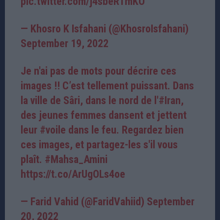
pic.twitter.com/j4sbeRTmKO
— Khosro K Isfahani (@KhosroIsfahani)
September 19, 2022
Je n'ai pas de mots pour décrire ces
images !! C’est tellement puissant. Dans
la ville de Sâri, dans le nord de l'
#Iran
,
des jeunes femmes dansent et jettent
leur
#voile
dans le feu. Regardez bien
ces images, et partagez-les s'il vous
plaît.
#Mahsa_Amini
https://t.co/ArUgOLs4oe
— Farid Vahid (@FaridVahiid)
September
20, 2022