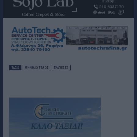
TAGS
ΜΗΝΙΑΊΟ ΤΈΛΟΣ
ΤΡΆΠΕΖΕΣ