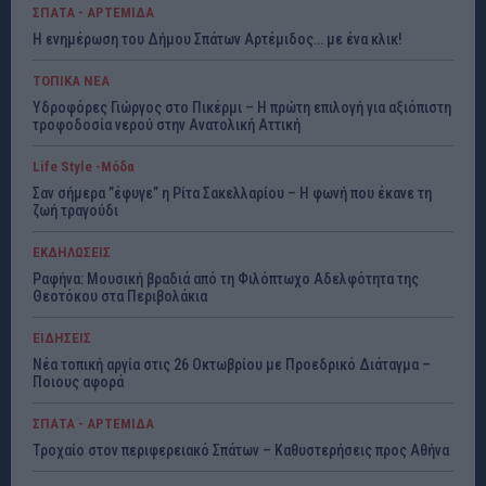
ΣΠΑΤΑ - ΑΡΤΕΜΙΔΑ
Η ενημέρωση του Δήμου Σπάτων Αρτέμιδος… με ένα κλικ!
ΤΟΠΙΚΑ ΝΕΑ
Υδροφόρες Γιώργος στο Πικέρμι – Η πρώτη επιλογή για αξιόπιστη
τροφοδοσία νερού στην Ανατολική Αττική
Life Style -Μόδα
Σαν σήμερα ”έφυγε” η Ρίτα Σακελλαρίου – Η φωνή που έκανε τη
ζωή τραγούδι
ΕΚΔΗΛΩΣΕΙΣ
Ραφήνα: Μουσική βραδιά από τη Φιλόπτωχο Αδελφότητα της
Θεοτόκου στα Περιβολάκια
ΕΙΔΗΣΕΙΣ
Νέα τοπική αργία στις 26 Οκτωβρίου με Προεδρικό Διάταγμα –
Ποιους αφορά
ΣΠΑΤΑ - ΑΡΤΕΜΙΔΑ
Τροχαίο στον περιφερειακό Σπάτων – Καθυστερήσεις προς Αθήνα