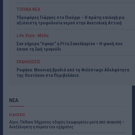
ΤΟΠΙΚΑ ΝΕΑ
Υδροφόρες Γιώργος στο Πικέρμι – Η πρώτη επιλογή για
αξιόπιστη τροφοδοσία νερού στην Ανατολική Αττική
Life Style -Μόδα
Σαν σήμερα ”έφυγε” η Ρίτα Σακελλαρίου – Η φωνή που
έκανε τη ζωή τραγούδι
ΕΚΔΗΛΩΣΕΙΣ
Ραφήνα: Μουσική βραδιά από τη Φιλόπτωχο Αδελφότητα
της Θεοτόκου στα Περιβολάκια
ΝΕΑ
ΕΙΔΗΣΕΙΣ
Αίγιο: Πέθανε 54χρονος οδηγός λεωφορείου μετά από ανακοπή –
Ανεξέλεγκτη η πορεία του οχήματος