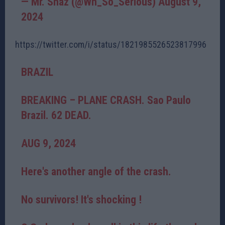
— Mr. Shaz (@Wh_So_Serious)
August 9,
2024
https://twitter.com/i/status/1821985526523817996
BRAZIL
BREAKING – PLANE CRASH. Sao Paulo
Brazil. 62 DEAD.
AUG 9, 2024
Here's another angle of the crash.
No survivors! It's shocking !