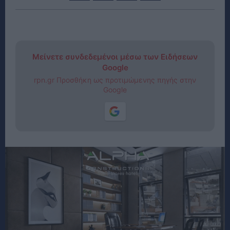
Μείνετε συνδεδεμένοι μέσω των Ειδήσεων
Google
rpn.gr Προσθήκη ως προτιμώμενης πηγής στην
Google