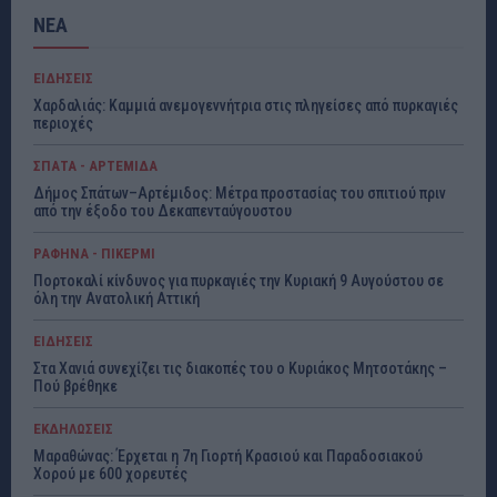
ΝΕΑ
ΕΙΔΗΣΕΙΣ
Χαρδαλιάς: Καμμιά ανεμογεννήτρια στις πληγείσες από πυρκαγιές
περιοχές
ΣΠΑΤΑ - ΑΡΤΕΜΙΔΑ
Δήμος Σπάτων–Αρτέμιδος: Μέτρα προστασίας του σπιτιού πριν
από την έξοδο του Δεκαπενταύγουστου
ΡΑΦΗΝΑ - ΠΙΚΕΡΜΙ
Πορτοκαλί κίνδυνος για πυρκαγιές την Κυριακή 9 Αυγούστου σε
όλη την Ανατολική Αττική
ΕΙΔΗΣΕΙΣ
Στα Χανιά συνεχίζει τις διακοπές του ο Κυριάκος Μητσοτάκης –
Πού βρέθηκε
ΕΚΔΗΛΩΣΕΙΣ
Μαραθώνας: Έρχεται η 7η Γιορτή Κρασιού και Παραδοσιακού
Χορού με 600 χορευτές