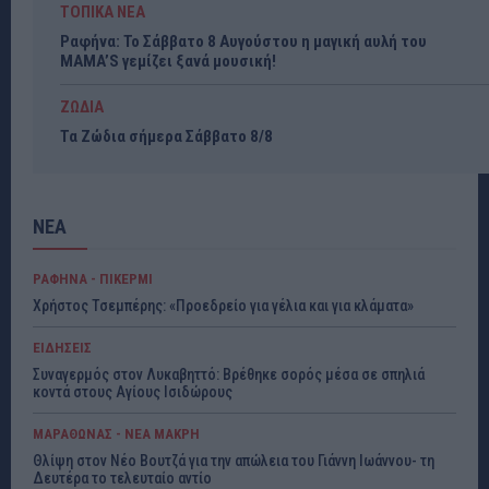
ΤΟΠΙΚΑ ΝΕΑ
Ραφήνα: Το Σάββατο 8 Αυγούστου η μαγική αυλή του
MAMA’S γεμίζει ξανά μουσική!
ΖΩΔΙΑ
Τα Ζώδια σήμερα Σάββατο 8/8
ΝΕΑ
ΡΑΦΗΝΑ - ΠΙΚΕΡΜΙ
Χρήστος Τσεμπέρης: «Προεδρείο για γέλια και για κλάματα»
ΕΙΔΗΣΕΙΣ
Συναγερμός στον Λυκαβηττό: Βρέθηκε σορός μέσα σε σπηλιά
κοντά στους Αγίους Ισιδώρους
ΜΑΡΑΘΩΝΑΣ - ΝΕΑ ΜΑΚΡΗ
Θλίψη στον Νέο Βουτζά για την απώλεια του Γιάννη Ιωάννου- τη
Δευτέρα το τελευταίο αντίο