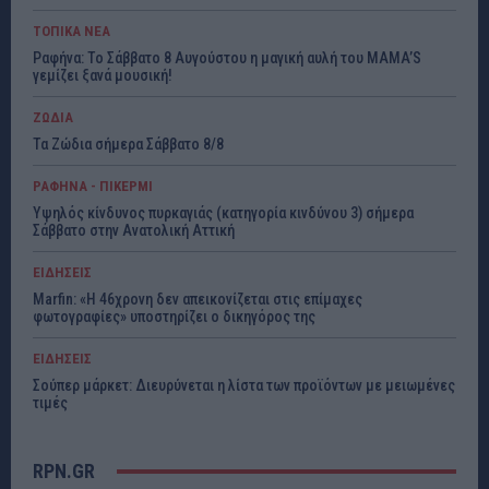
ΤΟΠΙΚΑ ΝΕΑ
Ραφήνα: Το Σάββατο 8 Αυγούστου η μαγική αυλή του MAMA’S
γεμίζει ξανά μουσική!
ΖΩΔΙΑ
Τα Ζώδια σήμερα Σάββατο 8/8
ΡΑΦΗΝΑ - ΠΙΚΕΡΜΙ
Υψηλός κίνδυνος πυρκαγιάς (κατηγορία κινδύνου 3) σήμερα
Σάββατο στην Ανατολική Αττική
ΕΙΔΗΣΕΙΣ
Marfin: «Η 46χρονη δεν απεικονίζεται στις επίμαχες
φωτογραφίες» υποστηρίζει ο δικηγόρος της
ΕΙΔΗΣΕΙΣ
Σούπερ μάρκετ: Διευρύνεται η λίστα των προϊόντων με μειωμένες
τιμές
RPN.GR