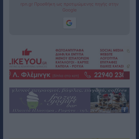
rpn.gr Προσθήκη ως προτιμώμενης πηγής στην
Google