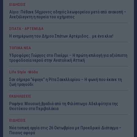
ΕΙΔΗΣΕΙΣ
Αίγιο: Πέθανε 54χρονος οδηγός λεωφορείου μετά από ανακοπή –
Ανεξέλεγκτη η πορεία του οχήματος
ΣΠΑΤΑ - ΑΡΤΕΜΙΔΑ
Η ενημέρωση του Δήμου Σπάτων Αρτέμιδος… με ένα κλικ!
ΤΟΠΙΚΑ ΝΕΑ
Υδροφόρες Γιώργος στο Πικέρμι – Η πρώτη επιλογή για αξιόπιστη
τροφοδοσία νερού στην Ανατολική Αττική
Life Style -Μόδα
Σαν σήμερα ”έφυγε” η Ρίτα Σακελλαρίου – Η φωνή που έκανε τη
ζωή τραγούδι
ΕΚΔΗΛΩΣΕΙΣ
Ραφήνα: Μουσική βραδιά από τη Φιλόπτωχο Αδελφότητα της
Θεοτόκου στα Περιβολάκια
ΕΙΔΗΣΕΙΣ
Νέα τοπική αργία στις 26 Οκτωβρίου με Προεδρικό Διάταγμα –
Ποιους αφορά