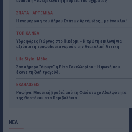
ανακοπή – Ανεξέλεγκτη η πορεία του οχήματος
ΣΠΑΤΑ - ΑΡΤΕΜΙΔΑ
Η ενημέρωση του Δήμου Σπάτων Αρτέμιδος… με ένα κλικ!
ΤΟΠΙΚΑ ΝΕΑ
Υδροφόρες Γιώργος στο Πικέρμι – Η πρώτη επιλογή για
αξιόπιστη τροφοδοσία νερού στην Ανατολική Αττική
Life Style -Μόδα
Σαν σήμερα ”έφυγε” η Ρίτα Σακελλαρίου – Η φωνή που
έκανε τη ζωή τραγούδι
ΕΚΔΗΛΩΣΕΙΣ
Ραφήνα: Μουσική βραδιά από τη Φιλόπτωχο Αδελφότητα
της Θεοτόκου στα Περιβολάκια
ΝΕΑ