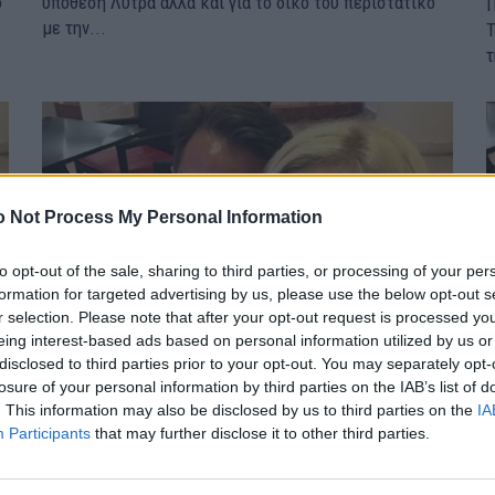
ό
υπόθεση Λύτρα αλλά και για το δικό του περιστατικό
Π
με την...
Τ
τ
 Not Process My Personal Information
to opt-out of the sale, sharing to third parties, or processing of your per
formation for targeted advertising by us, please use the below opt-out s
r selection. Please note that after your opt-out request is processed y
eing interest-based ads based on personal information utilized by us or
disclosed to third parties prior to your opt-out. You may separately opt-
losure of your personal information by third parties on the IAB’s list of
. This information may also be disclosed by us to third parties on the
IA
ά
Πολυζωγοπούλου: «Ο Λύτρας ήταν εθισμένος
Participants
that may further disclose it to other third parties.
στον τζόγο» – rpn
ΕΙΔΗΣΕΙΣ
23 Ιουλίου, 2024
Ε