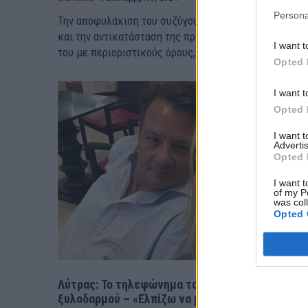
Persona
Την αποφυλάκιση του συζύγου της, Απόστολου Λύτρα,
και την αντικατάσταση της προσωρινής του κράτησής
I want t
του με περιοριστικούς όρους, φέρεται...
Opted 
I want t
Opted 
I want 
Advertis
Opted 
I want t
of my P
was col
Opted 
Λύτρας: Το τηλεφώνημα το βράδυ του
ξυλοδαρμού – «Ελπίζω να μην μπλέξω» – rpn