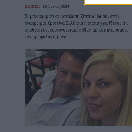
ΕΙΔΗΣΕΙΣ
28 Ιουνίου, 2024
Συμπληρωματική κατάθεση ζητά να δώσει στην
ανακρίτρια Χριστίνα Σαλάππα η οποία χειρίζεται την
υπόθεση ενδοοικογενειακής βίας με κατηγορούμενο
τον προφυλακισμένο...