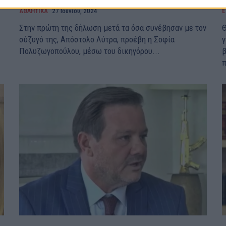
ΑΘΛΗΤΙΚΑ
27 Ιουνίου, 2024
Ε
Στην πρώτη της δήλωση μετά τα όσα συνέβησαν με τον
Θ
σύζυγό της, Απόστολο Λύτρα, προέβη η Σοφία
γ
Πολυζωγοπούλου, μέσω του δικηγόρου...
β
π