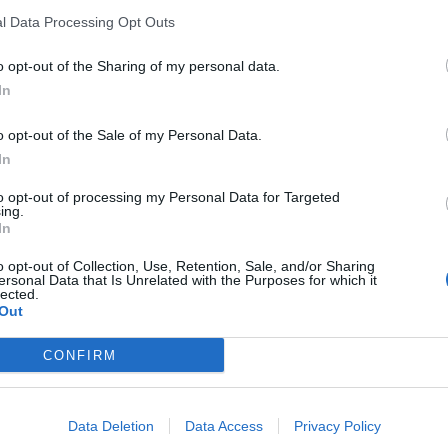
l Data Processing Opt Outs
Λίγους μήνες μετά τον άγριο ξυλοδαρμό της από τον
N
γνωστό ποινικολόγο Απόστολο Λύτρα, την Τετάρτη, 17
Σ
o opt-out of the Sharing of my personal data.
Ιουλίου 2024 η...
ή
In
o opt-out of the Sale of my Personal Data.
In
to opt-out of processing my Personal Data for Targeted
ing.
In
o opt-out of Collection, Use, Retention, Sale, and/or Sharing
ersonal Data that Is Unrelated with the Purposes for which it
lected.
Out
CONFIRM
Πολυζωγοπούλου για Λύτρα: Δεν ήταν η κακιά η
Data Deletion
Data Access
Privacy Policy
ώρα, ήταν έγκλημα – rpn