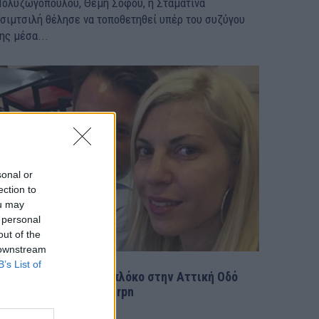
ολυζωγοπούλου, Θέμη Σοφού, η Σταματίνα
σιμτσιλή θέλησε να τοποθετηθεί υπέρ του συζύγου
ης μέσα...
sonal or
ection to
ou may
 personal
out of the
 downstream
B’s List of
Λύτρας: Το άγνωστο μπλόκο στην Αττική Οδό
μετά τον ξυλοδαρμό – rpn
ΙΔΗΣΕΙΣ
29 Ιουνίου, 2024