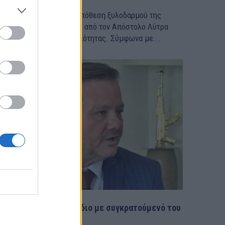
έα αποκάλυψη για την υπόθεση ξυλοδαρμού της
οφίας Πολυζωγοπούλου από τον Απόστολο Λύτρα
ρθε στο φως της δημοσιότητας. Σύμφωνα με...
Λύτρας: Θερμό επεισόδιο με συγκρατούμενό του
στον Κορυδαλλό – rpn