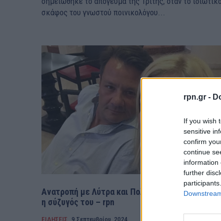
σημειώθηκε το απόγευμα της Τρίτης, όταν το ιδιωτικ
σκάφος του γνωστού ποινικολόγου...
rpn.gr -
Do
If you wish 
sensitive in
confirm you
continue se
information 
further disc
participants
Ανατροπή με Λύτρα και Πολυζωγοπούλου-Τι ζητ
Downstream 
η σύζυγός του – rpn
ΕΙΔΗΣΕΙΣ
9 Σεπτεμβρίου, 2024