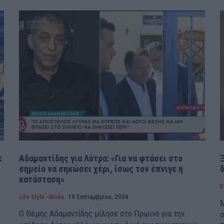
ε
Αδαμαντίδης για Λύτρα: «Για να φτάσει στο
Ξ
σημείο να σηκώσει χέρι, ίσως τον έπνιγε η
δ
κατάσταση»
Ε
Life Style -Μόδα
19 Σεπτεμβρίου, 2024
Μ
Ο Θέμης Αδαμαντίδης μίλησε στο Πρωινό για την
σ