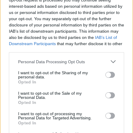
opt-out request is processed you may continue seeing
interest-based ads based on personal information utilized by
Βασίλης Πιστικίδης: Χρόνια πολλά Ραφήνα-
us or personal information disclosed to third parties prior to
100 χρόνια από την θεμελίωση της πόλης μας
your opt-out. You may separately opt-out of the further
disclosure of your personal information by third parties on the
ΡΑΦΗΝΑ - ΠΙΚΕΡΜΙ
29 Αυγούστου, 2023
IAB’s list of downstream participants. This information may
Ο π.Δήμαρχος Ραφήνας Πικερμίου και υποψήφιος
also be disclosed by us to third parties on the
IAB’s List of
Περιφερειακός Σύμβουλος Ανατολικής Αττικής Βασίλης
Downstream Participants
that may further disclose it to other
Πιστικίδης κάνει ιστορική αναδρομή: ΧΡΟΝΙΑ ΠΟΛΛΑ
third parties.
ΡΑΦΗΝΑ 1923 – 2023...
Personal Data Processing Opt Outs
I want to opt-out of the Sharing of my
personal data.
Opted In
I want to opt-out of the Sale of my
Personal Data.
Opted In
I want to opt-out of processing my
Personal Data for Targeted Advertising.
Opted In