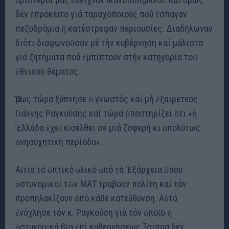
δέν ἐπρόκειτο γιά ταραχοποιούς πού ἔσπαγαν
πεζοδρόμια ἤ κατέστρεφαν περιουσίες. Διαδήλωναν
διότι διαφωνοῦσαν μέ τήν κυβέρνηση καί μάλιστα
γιά ζητήματα πού ἐμπίπτουν στήν κατηγορία τοῦ
ἐθνικοῦ θέματος.
Ὅμως τώρα ξύπνησε ὁ γνωστός καί μή ἐξαιρετέος
Γιάννης Ραγκούσης καί τώρα ὑποστηρίζει ὅτι «ἡ
Ἑλλάδα ἔχει εἰσέλθει σέ μιά ζοφερή κι ἀπολύτως
ἀνησυχητική περίοδο».
Αἰτία τό ὀπτικό ὑλικό ἀπό τά Ἐξάρχεια ὅπου
ἀστυνομικοί τῶν ΜΑΤ τραβοῦν πολίτη καί τόν
προπηλακίζουν ἀπό κάθε κατεύθυνση. Αὐτό
ἐνόχλησε τόν κ. Ραγκούση γιά τόν ὁποῖο ἡ
ἀστυνομική βία ἐπί κυβερνήσεως Τσίπρα δέν