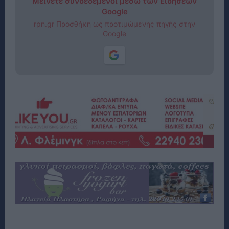
Μείνετε συνδεδεμένοι μέσω των Ειδήσεων
Google
rpn.gr Προσθήκη ως προτιμώμενης πηγής στην
Google