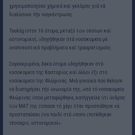
χρησιμοποίησαν χημικά καί γκλόμπς γιά νά
διαλύσουν τήν συγκέντρωση.
Τουλάχιστον 16 ἄτομα, μεταξύ τῶν ὁποίων καί
ἀστυνομικοί, ὁδηγήθηκαν στά νοσοκομεῖα μέ
ἀναπνευστικά προβλήματα καί τραυματισμούς.
Συγκεκριμένα, δέκα ἄτομα ὁδηγήθηκαν στό
νοσοκομεῖο τῆς Καστοριᾶς καί ἄλλοι ἕξι στό
νοσοκομεῖο τῆς Φλώρινας. Μιά γυναίκα πού θέλησε
νά διατηρήσει τήν ἀνωνυμία της, ἀπό τό νοσοκομεῖο
Φλώρινας ὅπου μεταφέρθηκε, κατήγγειλε ὅτι ἄνδρας
τῶν ΜΑΤ τῆς ἔσπασε τό χέρι ὅταν προσπάθησε νά
προστατεύσει ἕνα παιδί στό ὁποῖο ἐπιτέθηκαν
τέσσερις ἀστυνομικοί».