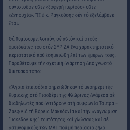
συνιστοῦσε οὔτε «ζοφερή περίοδο» οὔτε
«ἀνησυχία». Ἤ ὁ κ. Ραγκούσης δέν τό ἐξελάμβανε
ἔτσι.
Θά θυμίσουμε, λοιπόν, σέ αὐτόν καί στούς
ὁμοϊδεάτες του στόν ΣΥΡΙΖΑ ἕνα χαρακτηριστικό
περιστατικό πού ἐσημειώθη ἐπί τῶν ἡμερῶν τους.
Παραθέτουμε τήν σχετική ἀνάρτηση ἀπό γνωστό
δικτυακό τόπο:
«Ἄγρια ἐπεισόδια σημειώθηκαν τό μεσημέρι τῆς
Κυριακῆς στό Πισοδέρι τῆς Φλώρινας ἀνάμεσα σέ
διαδηλωτές πού ἀντιδροῦν στή συμφωνία Τσίπρα –
Ζάεφ γιά τή Βόρεια Μακεδονία καί τήν ἀναγνώριση
“μακεδονικῆς” ταυτότητας καί γλώσσας καί σέ
ἀστυνομικούς τῶν ΜΑΤ πού μέ περίσσιο ζῆλο