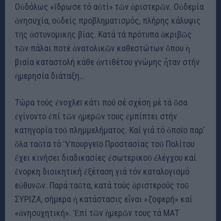
Οὐδόλως «ἵδρωσε τό αὐτί» τῶν ἀριστερῶν. Οὐδεμία
ἀνησυχία, οὐδείς προβληματισμός, πλήρης κάλυψις
τῆς ἀστυνομικῆς βίας. Κατά τά πρότυπα ἀκριβῶς
τῶν πάλαι ποτέ ἀνατολικῶν καθεστώτων ὅπου ἡ
βιαία καταστολή κάθε ἀντιθέτου γνώμης ἦταν στήν
ἡμερησία διάταξη…
Τώρα τούς ἐνοχλεῖ κάτι πού σέ σχέση μέ τά ὅσα
ἐγίνοντο ἐπί τῶν ἡμερῶν τους ἐμπίπτει στήν
κατηγορία τοῦ πλημμελήματος. Καί γιά τό ὁποῖο παρ’
ὅλα ταῦτα τό Ὑπουργεῖο Προστασίας τοῦ Πολίτου
ἔχει κινήσει διαδικασίες ἐσωτερικοῦ ἐλέγχου καί
ἔνορκη διοικητική ἐξέταση γιά τόν καταλογισμό
εὐθυνῶν. Παρά ταῦτα, κατά τούς ἀριστερούς τοῦ
ΣΥΡΙΖΑ, σήμερα ἡ κατάστασις εἶναι «ζοφερή» καί
«ἀνησυχητική». Ἐπί τῶν ἡμερῶν τους τά ΜΑΤ