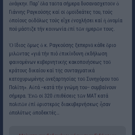
ἀνάγκην. Παρ’ ὅλα ταῦτα σήμερα δυσανασχετοῦν ὁ
Γιάννης Ραγκούσης καί οἱ ὁμοϊδεάτες του, τούς
ὁποίους οὐδόλως τούς εἶχε ἐνοχλήσει καί ἡ ἀνομία
πού μάστιζε τήν κοινωνία ἐπί τῶν ἡμερῶν τους.
Ὁ ἴδιος ὅμως ὁ κ. Ραγκούσης ξεπερνᾶ κάθε ὅριο
μιλῶντας «γιά τήν πιό ἐπικίνδυνη ἐκδήλωση
φαινομένων κυβερνητικῆς κακοποιήσεως τοῦ
κράτους δικαίου καί τῆς συνταγματικά
κατοχυρωμένης ἀνεξαρτησίας τοῦ Συνηγόρου τοῦ
Πολίτη». Αὐτά –κατά τήν γνώμη του– συμβαίνουν
σήμερα. Ἐνῶ οἱ 320 ἐπιθέσεις τῶν ΜΑΤ κατά
πολιτῶν ἐπί ἀριστερᾶς διακυβερνήσεως ἦσαν
ἀπολύτως ἀποδεκτές…