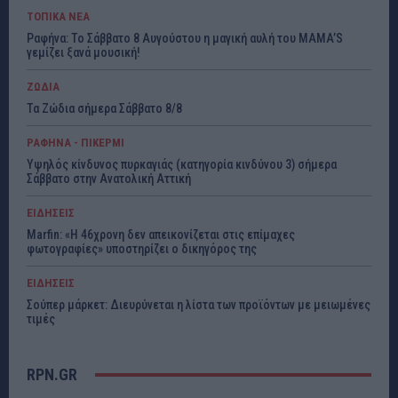
ΤΟΠΙΚΑ ΝΕΑ
Ραφήνα: Το Σάββατο 8 Αυγούστου η μαγική αυλή του MAMA’S
γεμίζει ξανά μουσική!
ΖΩΔΙΑ
Τα Ζώδια σήμερα Σάββατο 8/8
ΡΑΦΗΝΑ - ΠΙΚΕΡΜΙ
Υψηλός κίνδυνος πυρκαγιάς (κατηγορία κινδύνου 3) σήμερα
Σάββατο στην Ανατολική Αττική
ΕΙΔΗΣΕΙΣ
Marfin: «Η 46χρονη δεν απεικονίζεται στις επίμαχες
φωτογραφίες» υποστηρίζει ο δικηγόρος της
ΕΙΔΗΣΕΙΣ
Σούπερ μάρκετ: Διευρύνεται η λίστα των προϊόντων με μειωμένες
τιμές
RPN.GR