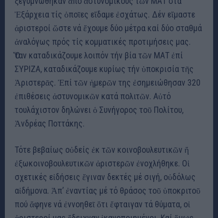
ξεγυμνώθηκαν ἀπό ἀστυνομικούς τῶν ΜΑΤ στά
Ἐξάρχεια τίς ὁποῖες εἴδαμε ἐσχάτως. Δέν εἴμαστε
ἀριστεροί ὥστε νά ἔχουμε δύο μέτρα καί δύο σταθμά
ἀναλόγως πρός τίς κομματικές προτιμήσεις μας.
Ὅταν καταδικάζουμε λοιπόν τήν βία τῶν ΜΑΤ ἐπί
ΣΥΡΙΖΑ, καταδικάζουμε κυρίως τήν ὑποκρισία τῆς
Ἀριστερᾶς. Ἐπί τῶν ἡμερῶν της ἐσημειώθησαν 320
ἐπιθέσεις ἀστυνομικῶν κατά πολιτῶν. Αὐτό
τουλάχιστον δηλώνει ὁ Συνήγορος τοῦ Πολίτου,
Ἀνδρέας Ποττάκης.
Τότε βεβαίως οὐδείς ἐκ τῶν κοινοβουλευτικῶν ἤ
ἐξωκοινοβουλευτικῶν ἀριστερῶν ἐνοχλήθηκε. Οἱ
σχετικές εἰδήσεις ἔγιναν δεκτές μέ σιγή, οὐδόλως
αἰδήμονα. Ἀπ’ ἐναντίας μέ τό θράσος τοῦ ὑποκριτοῦ
πού ἄφηνε νά ἐννοηθεῖ ὅτι ἔφταιγαν τά θύματα, οἱ
ἀριστεροί μας ἔδειχναν ἱκανοποιημένοι. Καί ὅμως