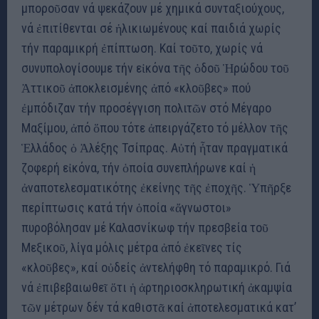
μποροῦσαν νά ψεκάζουν μέ χημικά συνταξιούχους,
νά ἐπιτίθενται σέ ἡλικιωμένους καί παιδιά χωρίς
τήν παραμικρή ἐπίπτωση. Καί τοῦτο, χωρίς νά
συνυπολογίσουμε τήν εἰκόνα τῆς ὁδοῦ Ἡρώδου τοῦ
Ἀττικοῦ ἀποκλεισμένης ἀπό «κλοῦβες» πού
ἐμπόδιζαν τήν προσέγγιση πολιτῶν στό Μέγαρο
Μαξίμου, ἀπό ὅπου τότε ἀπειργάζετο τό μέλλον τῆς
Ἑλλάδος ὁ Ἀλέξης Τσίπρας. Αὐτή ἦταν πραγματικά
ζοφερή εἰκόνα, τήν ὁποία συνεπλήρωνε καί ἡ
ἀναποτελεσματικότης ἐκείνης τῆς ἐποχῆς. Ὑπῆρξε
περίπτωσις κατά τήν ὁποία «ἄγνωστοι»
πυροβόλησαν μέ Καλασνίκωφ τήν πρεσβεία τοῦ
Μεξικοῦ, λίγα μόλις μέτρα ἀπό ἐκεῖνες τίς
«κλοῦβες», καί οὐδείς ἀντελήφθη τό παραμικρό. Γιά
νά ἐπιβεβαιωθεῖ ὅτι ἡ ἀρτηριοσκληρωτική ἀκαμψία
τῶν μέτρων δέν τά καθιστᾶ καί ἀποτελεσματικά κατ’