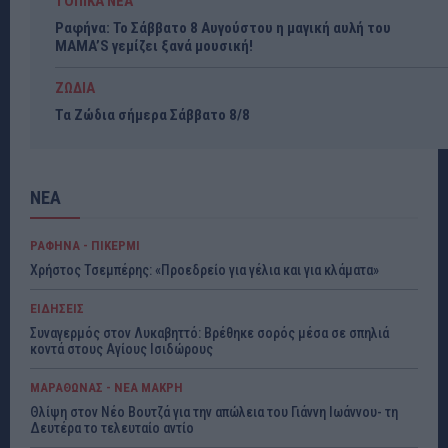
ΤΟΠΙΚΑ ΝΕΑ
Ραφήνα: Το Σάββατο 8 Αυγούστου η μαγική αυλή του
MAMA’S γεμίζει ξανά μουσική!
ΖΩΔΙΑ
Τα Ζώδια σήμερα Σάββατο 8/8
ΝΕΑ
ΡΑΦΗΝΑ - ΠΙΚΕΡΜΙ
Χρήστος Τσεμπέρης: «Προεδρείο για γέλια και για κλάματα»
ΕΙΔΗΣΕΙΣ
Συναγερμός στον Λυκαβηττό: Βρέθηκε σορός μέσα σε σπηλιά
κοντά στους Αγίους Ισιδώρους
ΜΑΡΑΘΩΝΑΣ - ΝΕΑ ΜΑΚΡΗ
Θλίψη στον Νέο Βουτζά για την απώλεια του Γιάννη Ιωάννου- τη
Δευτέρα το τελευταίο αντίο