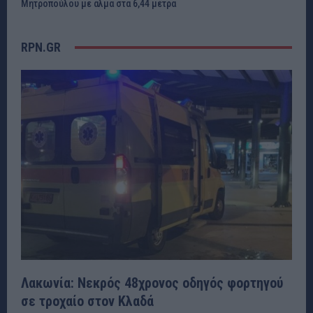
Μητροπούλου με άλμα στα 6,44 μέτρα
RPN.GR
Λακωνία: Νεκρός 48χρονος οδηγός φορτηγού
σε τροχαίο στον Κλαδά