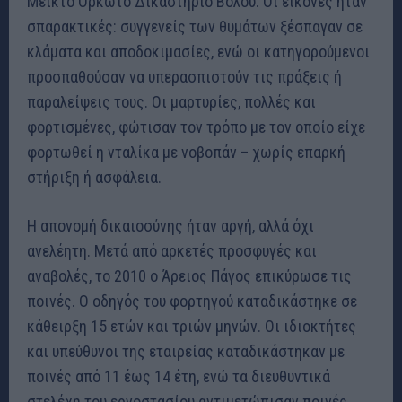
Μεικτό Ορκωτό Δικαστήριο Βόλου. Οι εικόνες ήταν
σπαρακτικές: συγγενείς των θυμάτων ξέσπαγαν σε
κλάματα και αποδοκιμασίες, ενώ οι κατηγορούμενοι
προσπαθούσαν να υπερασπιστούν τις πράξεις ή
παραλείψεις τους. Οι μαρτυρίες, πολλές και
φορτισμένες, φώτισαν τον τρόπο με τον οποίο είχε
φορτωθεί η νταλίκα με νοβοπάν – χωρίς επαρκή
στήριξη ή ασφάλεια.
Η απονομή δικαιοσύνης ήταν αργή, αλλά όχι
ανελέητη. Μετά από αρκετές προσφυγές και
αναβολές, το 2010 ο Άρειος Πάγος επικύρωσε τις
ποινές. Ο οδηγός του φορτηγού καταδικάστηκε σε
κάθειρξη 15 ετών και τριών μηνών. Οι ιδιοκτήτες
και υπεύθυνοι της εταιρείας καταδικάστηκαν με
ποινές από 11 έως 14 έτη, ενώ τα διευθυντικά
στελέχη του εργοστασίου αντιμετώπισαν ποινές