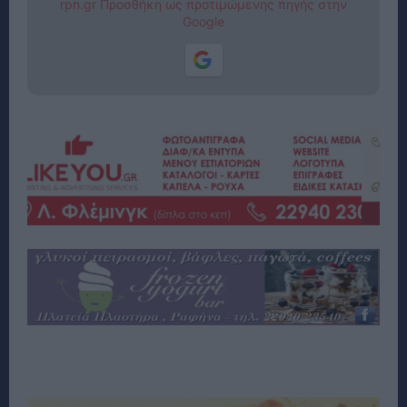
rpn.gr Προσθήκη ως προτιμώμενης πηγής στην
Google