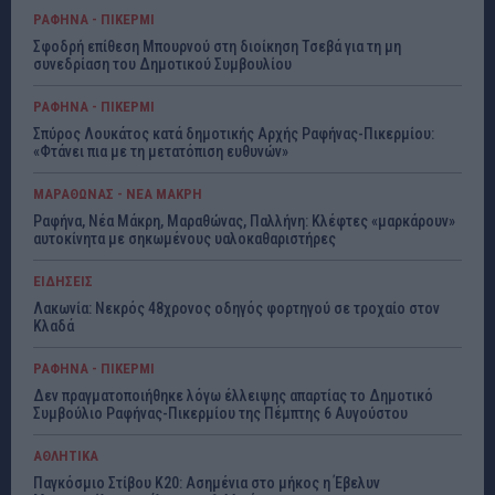
ΡΑΦΗΝΑ - ΠΙΚΕΡΜΙ
Σφοδρή επίθεση Μπουρνού στη διοίκηση Τσεβά για τη μη
συνεδρίαση του Δημοτικού Συμβουλίου
ΡΑΦΗΝΑ - ΠΙΚΕΡΜΙ
Σπύρος Λουκάτος κατά δημοτικής Αρχής Ραφήνας-Πικερμίου:
«Φτάνει πια με τη μετατόπιση ευθυνών»
ΜΑΡΑΘΩΝΑΣ - ΝΕΑ ΜΑΚΡΗ
Ραφήνα, Νέα Μάκρη, Μαραθώνας, Παλλήνη: Κλέφτες «μαρκάρουν»
αυτοκίνητα με σηκωμένους υαλοκαθαριστήρες
ΕΙΔΗΣΕΙΣ
Λακωνία: Νεκρός 48χρονος οδηγός φορτηγού σε τροχαίο στον
Κλαδά
ΡΑΦΗΝΑ - ΠΙΚΕΡΜΙ
Δεν πραγματοποιήθηκε λόγω έλλειψης απαρτίας το Δημοτικό
Συμβούλιο Ραφήνας-Πικερμίου της Πέμπτης 6 Αυγούστου
ΑΘΛΗΤΙΚΑ
Παγκόσμιο Στίβου Κ20: Ασημένια στο μήκος η Έβελυν