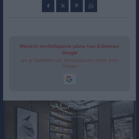
Μείνετε συνδεδεμένοι μέσω των Ειδήσεων
Google
rpn.gr Προσθήκη ως προτιμώμενης πηγής στην
Google