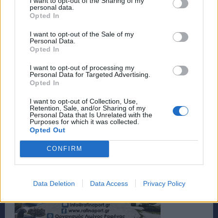
I want to opt-out of the Sharing of my
personal data.
Opted In
I want to opt-out of the Sale of my
Personal Data.
ΠΗΓΗ:
tovima.gr
Opted In
TAGS
ΤΕΜΠΗ
I want to opt-out of processing my
Personal Data for Targeted Advertising.
Opted In
I want to opt-out of Collection, Use,
Retention, Sale, and/or Sharing of my
Personal Data that Is Unrelated with the
Purposes for which it was collected.
Opted Out
CONFIRM
Data Deletion
Data Access
Privacy Policy